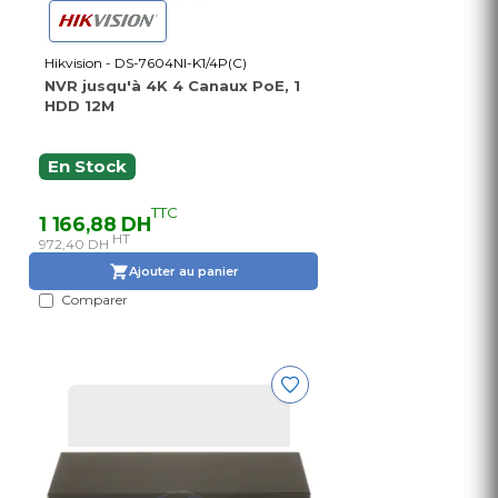
Hikvision - DS-7604NI-K1/4P(C)
NVR jusqu'à 4K 4 Canaux PoE, 1
HDD 12M
En Stock
TTC
1 166,88 DH
HT
972,40 DH
Ajouter au panier
Comparer