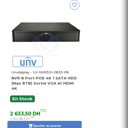
Unvdisplay - UV-NVR301-08S3-P8
NVR 8 Port POE 4K 1 SATA HDD
(Max 8TB) Sortie VGA et HDMI
4K
En Stock
TTC
2 633,50 DH
HT
2 194,58 DH
Ajouter au panier