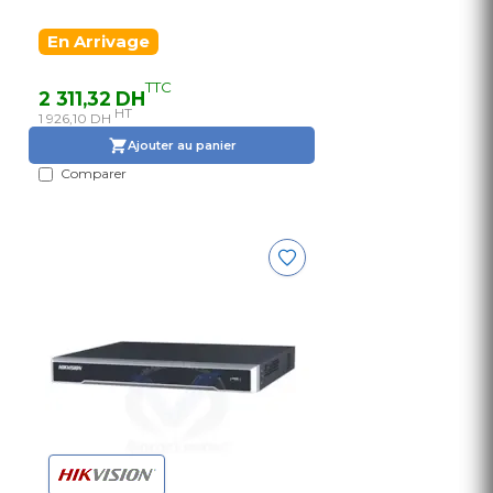
En Arrivage
TTC
2 311,32 DH
HT
1 926,10 DH
Ajouter au panier
Comparer