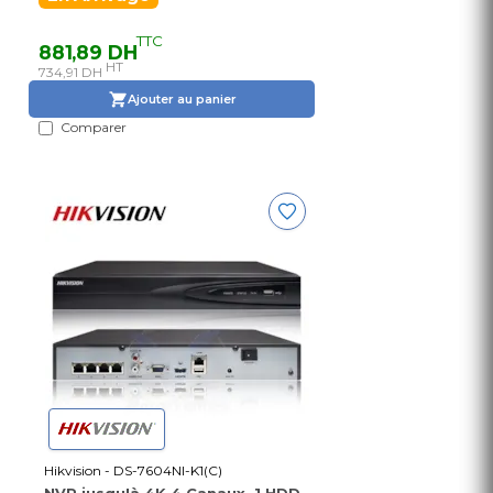
TTC
881,89 DH
HT
734,91 DH
Ajouter au panier
Comparer
Hikvision - DS-7604NI-K1(C)