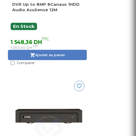
DVR Up to 8MP 8Canaux 1HDD
Audio AcuSense 12M
En Stock
TTC
1 548,36 DH
HT
1 290,30 DH
Ajouter au panier
Comparer