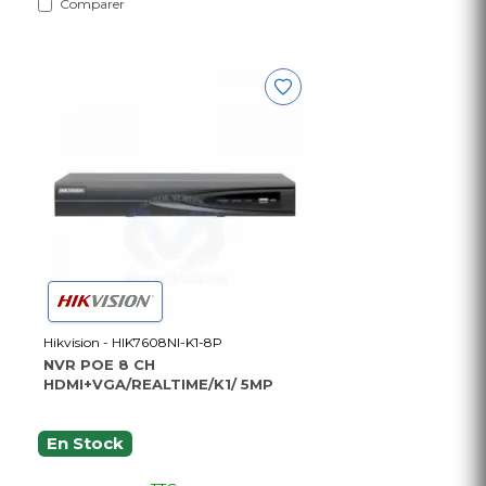
Comparer
Hikvision - HIK7608NI-K1-8P
NVR POE 8 CH
HDMI+VGA/REALTIME/K1/ 5MP
En Stock