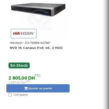
Hikvision - DS-7616NI-K2/16P
NVR 16 Canaux PoE 4K, 2 HDD
En Stock
TTC
2 805,00 DH
HT
2 337,50 DH
Ajouter au panier
Comparer