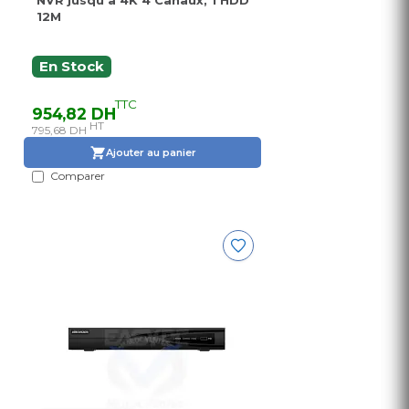
NVR jusqu'à 4K 4 Canaux, 1 HDD
12M
En Stock
TTC
954,82 DH
HT
795,68 DH
Ajouter au panier
Comparer