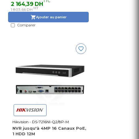
TTC
2 164,39 DH
HT
1 803,66 DH
Ajouter au panier
Comparer
Hikvision - DS-7216NI-Q2/8P-M
NVR jusqu'à 4MP 16 Canaux PoE,
1 HDD 12M