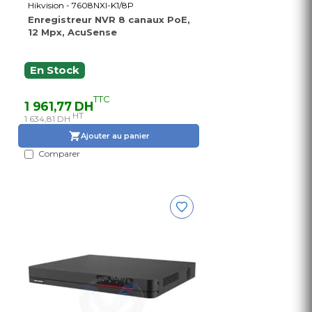
Hikvision - 7608NXI-K1/8P
Enregistreur NVR 8 canaux PoE,
12 Mpx, AcuSense
En Stock
TTC
1 961,77 DH
HT
1 634,81 DH
Ajouter au panier
Comparer