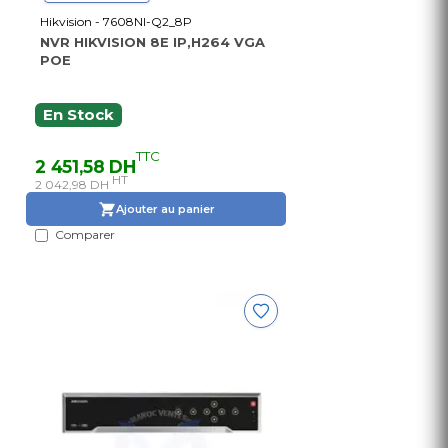
Hikvision - 7608NI-Q2_8P
NVR HIKVISION 8E IP,H264 VGA
POE
En Stock
TTC
2 451,58 DH
HT
2 042,98 DH
Ajouter au panier
Comparer