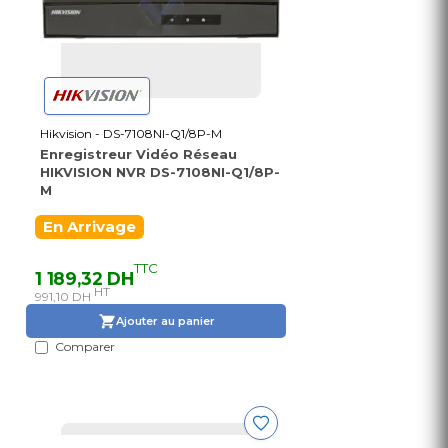
Hikvision - DS-7108NI-Q1/8P-M
Enregistreur Vidéo Réseau
HIKVISION NVR DS-7108NI-Q1/8P-
M
En Arrivage
TTC
1 189,32 DH
HT
991,10 DH
Ajouter au panier
Comparer