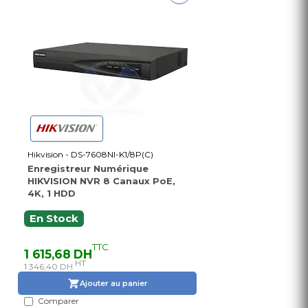
Hikvision - DS-7608NI-K1/8P(C)
Enregistreur Numérique
HIKVISION NVR 8 Canaux PoE,
4K, 1 HDD
En Stock
TTC
1 615,68 DH
HT
1 346,40 DH
Ajouter au panier
Comparer