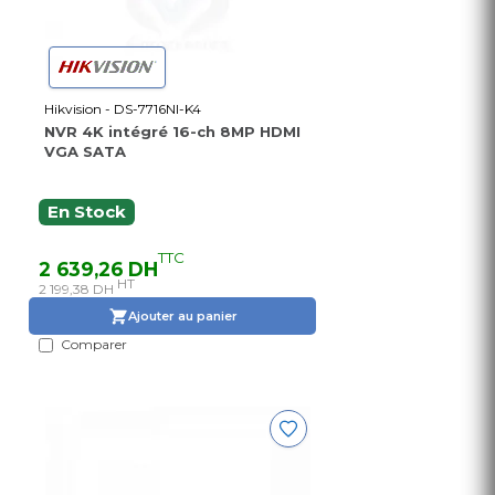
Hikvision - DS-7716NI-K4
NVR 4K intégré 16-ch 8MP HDMI
VGA SATA
En Stock
TTC
2 639,26 DH
HT
2 199,38 DH
Ajouter au panier
Comparer