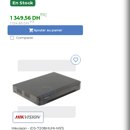
En Stock
TTC
1 349,56 DH
HT
1 124,63 DH
Ajouter au panier
Comparer
Hikvision - iDS-7208HUHI-M1/S