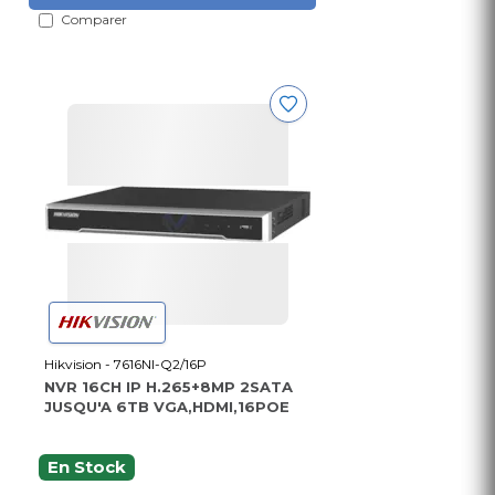
Comparer
Hikvision - 7616NI-Q2/16P
NVR 16CH IP H.265+8MP 2SATA
JUSQU'A 6TB VGA,HDMI,16POE
En Stock