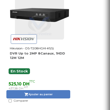
Hikvision - DS-7208HGHI-K1(S)
DVR Up to 2MP 8Canaux, 1HDD
12M 12M
En Stock
TTC
525,10 DH
HT
437,58 DH
Ajouter au panier
Comparer