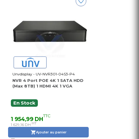
Unvdisplay - UV-NVR301-04S3-P4
NVR 4 Port POE 4K 1 SATA HDD
(Max 8TB) 1 HDMI 4K 1 VGA
En Stock
TTC
1 954,99 DH
HT
1 629,16 DH
Ajouter au panier