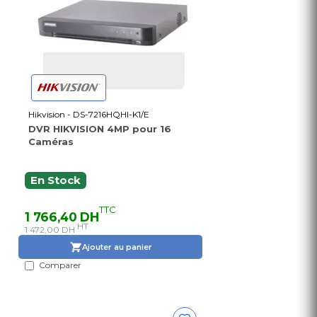
Hikvision - DS-7216HQHI-K1/E
DVR HIKVISION 4MP pour 16
Caméras
En Stock
TTC
1 766,40 DH
HT
1 472,00 DH
Ajouter au panier
Comparer