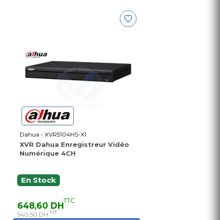
Dahua - XVR5104HS-X1
XVR Dahua Enregistreur Vidéo
Numérique 4CH
En Stock
TTC
648,60 DH
HT
540,50 DH