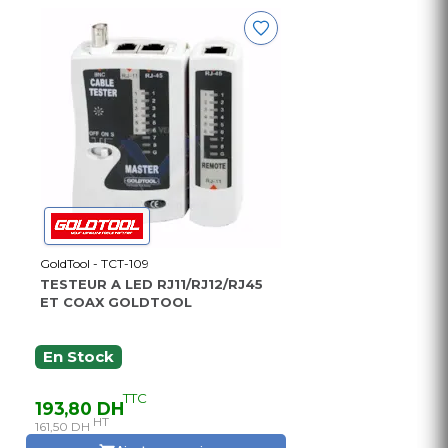
GoldTool - TCT-109
TESTEUR A LED RJ11/RJ12/RJ45
ET COAX GOLDTOOL
En Stock
TTC
193,80 DH
HT
161,50 DH