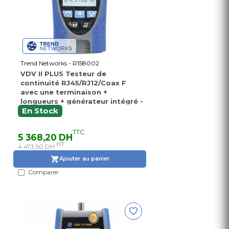
Trend Networks - R158002
VDV II PLUS Testeur de
continuité RJ45/RJ12/Coax F
avec une terminaison +
longueurs + générateur intégré -
Remplace le 33-770
En Stock
TTC
5 368,20 DH
HT
4 473,50 DH
Ajouter au panier
Comparer