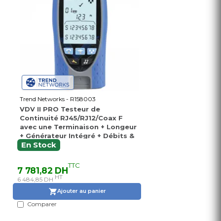
Trend Networks - R158003
VDV II PRO Testeur de
Continuité RJ45/RJ12/Coax F
avec une Terminaison + Longeur
+ Générateur Intégré + Débits &
PoE
En Stock
TTC
7 781,82 DH
HT
6 484,85 DH
Ajouter au panier
Comparer