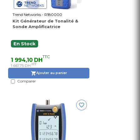
Trend Networks - R180000
Kit Générateur de Tonalité &
Sonde Amplificatrice
En Stock
TTC
1 994,10 DH
HT
1 661,75 DH
Ajouter au panier
Comparer