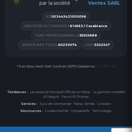
par la société
Ventes SARL
ICE
003443421000096
REGISTRE DU COMMERCE
614563 / Casablanca
TAXE PROFESSIONNELLE
35503688
IDENTIFIANT FISCAL
60239074
CNSS
5302547
1 Rue Abou Hadil Allaf, Gauthier 20070 Casablanca
05 22 88 51 00
Tendances :
Les produits Microsoft Officiel au Maroc
·
La gamme complète
d'Ubiquiti
·
Fanvil IP Phones
Services :
Suivi de commande
·
Maroc Ventes
·
Livraison
Ressources :
Guides d'achat
·
Comparatifs
·
Technologie