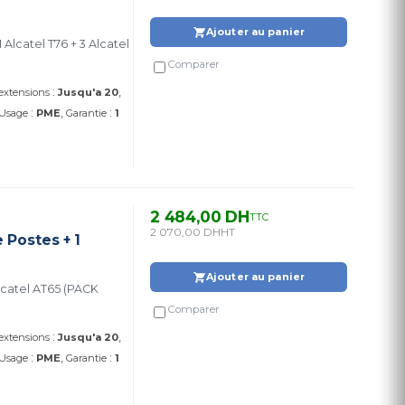
Ajouter au panier
Comparer
:
 extensions
Jusqu'a 20
:
:
Usage
PME
Garantie
1
2 484,00 DH
TTC
2 070,00 DH
HT
 Postes + 1
Ajouter au panier
Comparer
:
 extensions
Jusqu'a 20
:
:
Usage
PME
Garantie
1