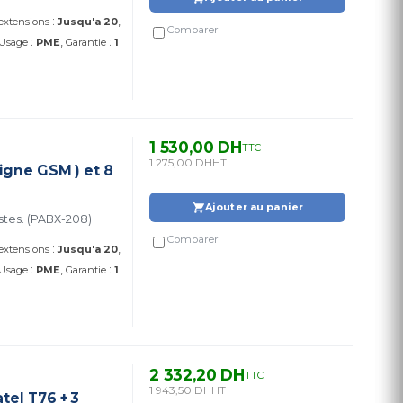
:
 extensions
Jusqu'a 20
Comparer
:
:
Usage
PME
Garantie
1
1 530,00 DH
TTC
1 275,00 DH
HT
Ligne GSM ) et 8
Ajouter au panier
stes. (PABX-208)
Comparer
:
 extensions
Jusqu'a 20
:
:
Usage
PME
Garantie
1
2 332,20 DH
TTC
1 943,50 DH
HT
tel T76 + 3