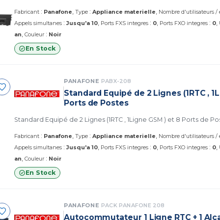
:
:
Fabricant
Panafone
Type
Appliance materielle
Nombre d'utilisateurs /
:
:
:
Appels simultanes
Jusqu'a 10
Ports FXS integres
0
Ports FXO integres
0
:
an
Couleur
Noir
En Stock
PANAFONE
PABX-208
Standard Equipé de 2 Lignes (1RTC , 1
Ports de Postes
Standard Equipé de 2 Lignes (1RTC , 1Ligne GSM ) et 8 Ports de Po
:
:
Fabricant
Panafone
Type
Appliance materielle
Nombre d'utilisateurs /
:
:
:
Appels simultanes
Jusqu'a 10
Ports FXS integres
0
Ports FXO integres
0
:
an
Couleur
Noir
En Stock
PANAFONE
PACK PANAFONE 208
Autocommutateur 1 Ligne RTC + 1 Alca