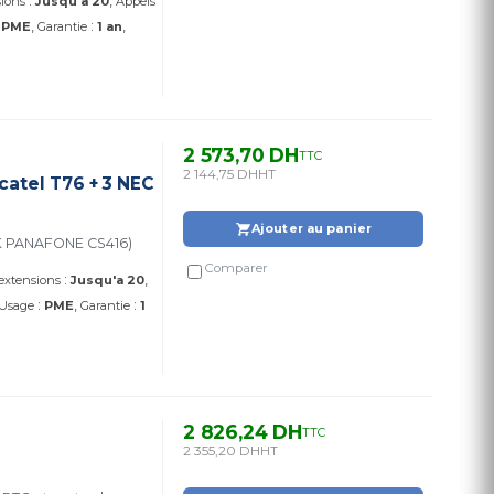
:
sions
Jusqu'a 20
Appels
:
:
PME
Garantie
1 an
2 573,70 DH
TTC
2 144,75 DH
HT
atel T76 + 3 NEC
Ajouter au panier
catel T76 + 3 NEC AT65 (PACK PANAFONE CS416)
Comparer
:
 extensions
Jusqu'a 20
:
:
Usage
PME
Garantie
1
2 826,24 DH
TTC
2 355,20 DH
HT