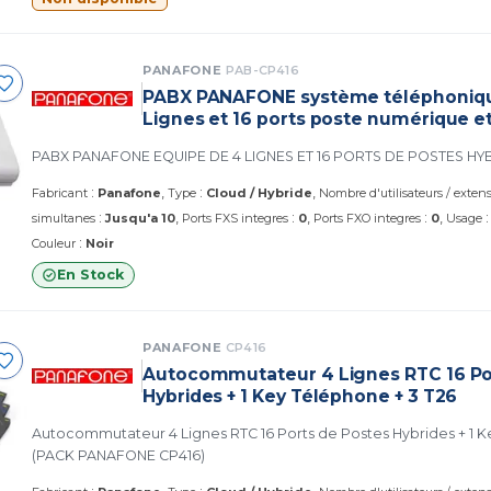
PANAFONE
PAB-CP416
PABX PANAFONE système téléphoniqu
Lignes et 16 ports poste numérique e
PABX PANAFONE EQUIPE DE 4 LIGNES ET 16 PORTS DE POSTES HY
:
:
Fabricant
Panafone
Type
Cloud / Hybride
Nombre d'utilisateurs / exten
:
:
:
simultanes
Jusqu'a 10
Ports FXS integres
0
Ports FXO integres
0
Usage
:
Couleur
Noir
En Stock
PANAFONE
CP416
Autocommutateur 4 Lignes RTC 16 Po
Hybrides + 1 Key Téléphone + 3 T26
Autocommutateur 4 Lignes RTC 16 Ports de Postes Hybrides + 1 Key Téléphone + 3 T26.
(PACK PANAFONE CP416)