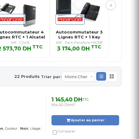
›
utocommutateur 4
Autocommutateur 3
gnes RTC + 1 Alcatel
Lignes RTC + 1 Key
T76…
Télépho…
Réf. : CS416
Réf. : Pack Panafone MK308
TTC
TTC
2 573,70 DH
3 174,00 DH
2 573,70 DH TTC
3 174,00 DH TTC
22 Produits
Trier par:
1 145,40 DH
TTC
954,50 DH
HT
Ajouter au panier
:
:
on
Couleur
Noir
Usage
Comparer