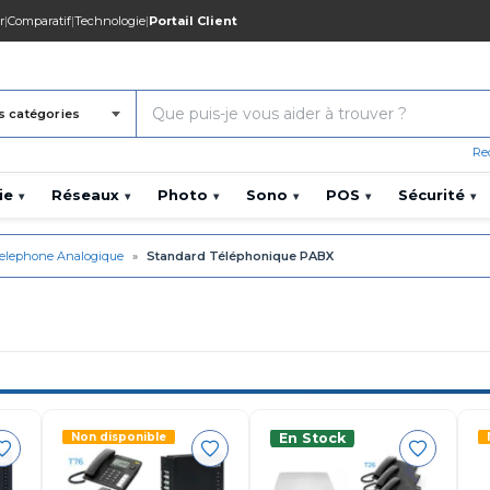
r
|
Comparatif
|
Technologie
|
Portail Client
s catégories
Re
ie
Réseaux
Photo
Sono
POS
Sécurité
▾
▾
▾
▾
▾
▾
elephone Analogique
»
Standard Téléphonique PABX
Non disponible
En Stock