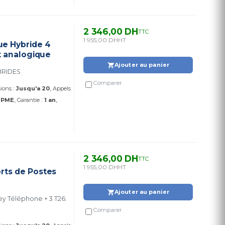
2 346,00 DH
TTC
1 955,00 DH
HT
e Hybride 4
t analogique
Ajouter au panier
BRIDES
Comparer
:
sions
Jusqu'a 20
Appels
:
:
PME
Garantie
1 an
2 346,00 DH
TTC
1 955,00 DH
HT
rts de Postes
Ajouter au panier
Comparer