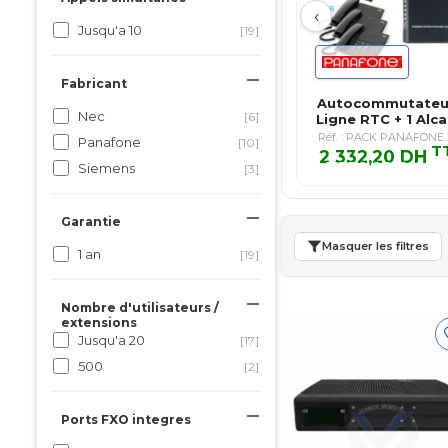
‹
Jusqu'a 10
[19]
Fabricant
Autocommutateur
Nec
[6]
Ligne RTC + 1 Alca
T76 …
Réf. : PACK PANAFONE 
Panafone
[10]
T
2 332,20 DH
2 332,20 DH T
Siemens
[3]
Garantie
Masquer les filtres
1 an
[19]
Nombre d'utilisateurs /
extensions
Jusqu'a 20
[17]
500
[2]
Ports FXO integres