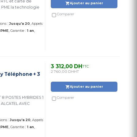
Ajouter au panier
x PME la technologie
Comparer
:
ions
Jusqu'a 20
Appels
:
:
PME
Garantie
1 an
3 312,00 DH
TTC
2 760,00 DH
HT
y Téléphone + 3
Ajouter au panier
Comparer
:
sions
Jusqu'a 20
Appels
:
:
PME
Garantie
1 an