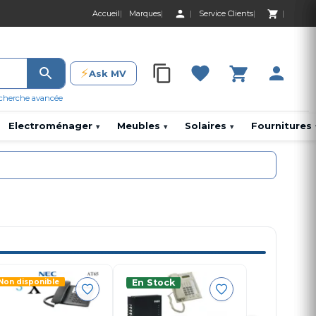
Accueil
Marques
Service Clients
0 Produit 0,00 D
⚡
Ask MV
0 Produit 0,00 DH
cherche avancée
Electroménager
Meubles
Solaires
Fournitures
▾
▾
▾
Non disponible
En Stock