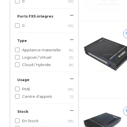
0
[19]
Ports FXS integres
0
[19]
Type
Appliance materielle
[8]
Logiciel / Virtuel
[3]
Cloud / Hybride
[8]
Usage
PME
[18]
Centre d'appels
[1]
Stock
En Stock
[18]