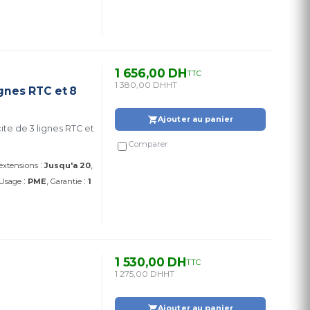
1 656,00 DH
TTC
1 380,00 DH
HT
gnes RTC et 8
Ajouter au panier
e de 3 lignes RTC et
Comparer
:
 extensions
Jusqu'a 20
:
:
Usage
PME
Garantie
1
1 530,00 DH
TTC
1 275,00 DH
HT
Ajouter au panier