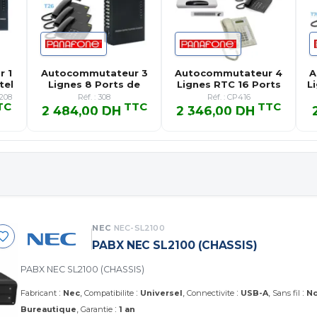
 1
Autocommutateur 3
Autocommutateur 4
A
tel
Lignes 8 Ports de
Lignes RTC 16 Ports
Li
Postes …
de Pos…
208
Réf. : 308
Réf. : CP416
TC
TTC
TTC
2 484,00 DH
2 346,00 DH
TC
2 484,00 DH TTC
2 346,00 DH TTC
NEC
NEC-SL2100
PABX NEC SL2100 (CHASSIS)
PABX NEC SL2100 (CHASSIS)
:
:
:
:
Fabricant
Nec
Compatibilite
Universel
Connectivite
USB-A
Sans fil
N
:
Bureautique
Garantie
1 an