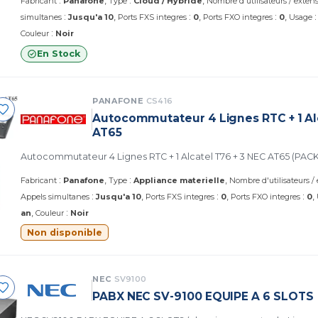
:
:
Fabricant
Panafone
Type
Cloud / Hybride
Nombre d'utilisateurs / exten
:
:
:
simultanes
Jusqu'a 10
Ports FXS integres
0
Ports FXO integres
0
Usage
:
Couleur
Noir
En Stock
PANAFONE
CS416
Autocommutateur 4 Lignes RTC + 1 Alc
AT65
Autocommutateur 4 Lignes RTC + 1 Al
:
:
Fabricant
Panafone
Type
Appliance materielle
Nombre d'utilisateurs /
:
:
:
Appels simultanes
Jusqu'a 10
Ports FXS integres
0
Ports FXO integres
0
:
an
Couleur
Noir
Non disponible
NEC
SV9100
PABX NEC SV-9100 EQUIPE A 6 SLOTS