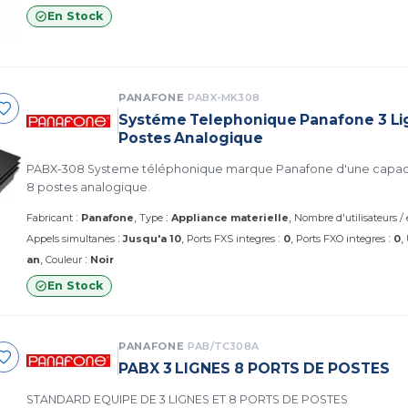
En Stock
PANAFONE
PABX-MK308
Systéme Telephonique Panafone 3 Li
Postes Analogique
PABX-308 Systeme téléphonique marque Panafone d'une capacit
8 postes analogique.
:
:
Fabricant
Panafone
Type
Appliance materielle
Nombre d'utilisateurs /
:
:
:
Appels simultanes
Jusqu'a 10
Ports FXS integres
0
Ports FXO integres
0
:
an
Couleur
Noir
En Stock
PANAFONE
PAB/TC308A
PABX 3 LIGNES 8 PORTS DE POSTES
STANDARD EQUIPE DE 3 LIGNES ET 8 PORTS DE POSTES