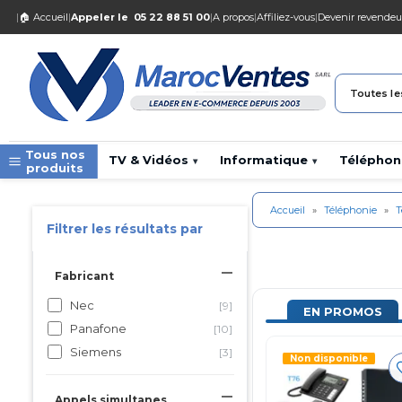
|
🏠 Accueil
|
Appeler le
05 22 88 51 00
|
A propos
|
Affiliez-vous
|
Devenir revendeu
Toutes le
Tous nos
TV & Vidéos
Informatique
Téléphon
▾
▾
produits
Accueil
»
Téléphonie
»
T
Filtrer les résultats par
Fabricant
Nec
[9]
EN PROMOS
Panafone
[10]
Siemens
[3]
Non disponible
Appels simultanes