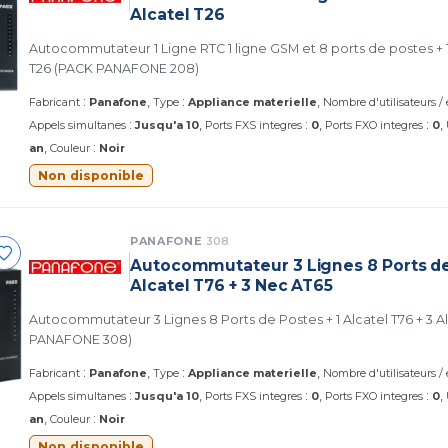
Alcatel T26
Autocommutateur 1 Ligne RTC 1 ligne GSM et 8 ports de postes + 1 Alcatel T76 + 3 Alcatel
T26 (PACK PANAFONE 208)
:
:
Fabricant
Panafone
Type
Appliance materielle
Nombre d'utilisateurs /
:
:
:
Appels simultanes
Jusqu'a 10
Ports FXS integres
0
Ports FXO integres
0
:
an
Couleur
Noir
Non disponible
PANAFONE
308
Autocommutateur 3 Lignes 8 Ports de
Alcatel T76 + 3 Nec AT65
Autocommutateur 3 Lignes 8 Ports de Postes + 1 Alcatel T76 + 3 Alcatel AT65 (PACK
PANAFONE 308)
:
:
Fabricant
Panafone
Type
Appliance materielle
Nombre d'utilisateurs /
:
:
:
Appels simultanes
Jusqu'a 10
Ports FXS integres
0
Ports FXO integres
0
:
an
Couleur
Noir
Non disponible