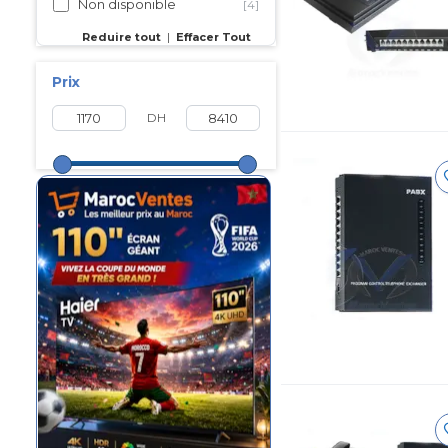
Non disponible
[4]
Reduire tout
|
Effacer Tout
Prix
DH
Maroc FiFa 2026
Les prix ouf sur
la gamme
Hisense
Maroc
Samsung Maroc
Samsung Maroc