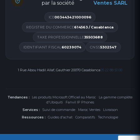
par la société
Ventes SARL
ICE
003443421000096
REGISTRE DU COMMERCE
614563 / Casablanca
TAXE PROFESSIONNELLE
35503688
IDENTIFIANT FISCAL
60239074
CNSS
5302547
1 Rue Abou Hadil Allaf, Gauthier 20070 Casablanca
05 22 88 51 00
Tendances :
Les produits Microsoft Officiel au Maroc
·
La gamme complète
d'Ubiquiti
·
Fanvil IP Phones
Services :
Suivi de commande
·
Maroc Ventes
·
Livraison
Ressources :
Guides d'achat
·
Comparatifs
·
Technologie