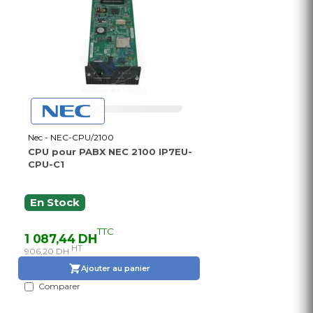
Nec - NEC-CPU/2100
CPU pour PABX NEC 2100 IP7EU-
CPU-C1
En Stock
TTC
1 087,44 DH
HT
906,20 DH
Ajouter au panier
Comparer