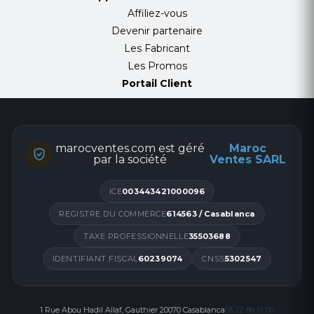
Affiliez-vous
Devenir partenaire
Les Fabricant
Les Promos
Portail Client
marocventes.com est géré
Maroc
par la société
Ventes SARL
ICE
003443421000096
REGISTRE DU COMMERCE
614563 / Casablanca
TAXE PROFESSIONNELLE
35503688
IDENTIFIANT FISCAL
60239074
CNSS
5302547
1 Rue Abou Hadil Allaf, Gauthier 20070 Casablanca
05 22 88 51 00