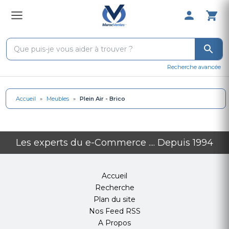
0 Produit 
Recherche avancée
Accueil
»
Meubles
»
Plein Air - Brico
Les experts du e-Commerce .... Depuis 1994
Accueil
Recherche
Plan du site
Nos Feed RSS
A Propos