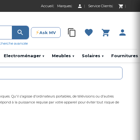
Accueil
Marques
Service Clients
0 Produit 0,00 D
⚡
Ask MV
0 Produit 0,00 DH
cherche avancée
Electroménager
Meubles
Solaires
Fournitures
▾
▾
▾
iques. Qu'il s'agisse d'ordinateurs portables, de télévisions ou d'autres
pond à la puissance requise par votre appareil pour éviter tout risque de