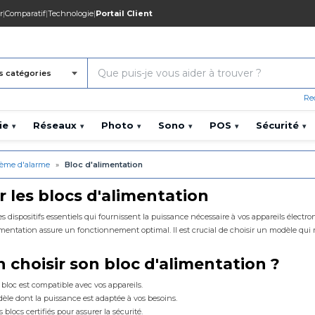
r
|
Comparatif
|
Technologie
|
Portail Client
s catégories
Re
ie
Réseaux
Photo
Sono
POS
Sécurité
▾
▾
▾
▾
▾
▾
tème d'alarme
»
Bloc d'alimentation
r les blocs d'alimentation
 dispositifs essentiels qui fournissent la puissance nécessaire à vos appareils électron
entation assure un fonctionnement optimal. Il est crucial de choisir un modèle qui ré
choisir son bloc d'alimentation ?
e bloc est compatible avec vos appareils.
èle dont la puissance est adaptée à vos besoins.
 blocs certifiés pour assurer la sécurité.