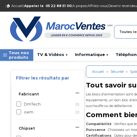
|
🏠 Accueil
|
Appeler le
05 22 88 51 00
|
A propos
|
Affiliez-vous
|
Devenir revendeu
Toutes le
Tous nos
TV & Vidéos
Informatique
Téléphon
▾
▾
produits
Accueil
»
Sécurité
»
Sys
Filtrer les résultats par
Tout savoir su
Fabricant
Les blocs d'alimentation sont des
équipements, un bon bloc d'alim
DmTech
[1]
surchauffe ou de défaillance.
oem
[1]
Comment bien 
Compatibilité
: Vérifiez que l
Chipset
Puissance
: Choisissez un mod
Certifications
: Optez pour des