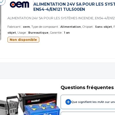
ALIMENTATION 24V 5A POUR LES SYST
EN54-4/EN121 TUL500EN
ALIMENTATION 24V 5A POUR LES SYSTÈMES INCENDIE, EN54-4/EN12
:
:
:
Fabricant
oem
Type de composant
Alimentation
Chipset
Sans objet
F
:
:
objet
Usage
Bureautique
Garantie
1 an
Non disponible
Questions fréquentes
Que signifient les mAh sur un