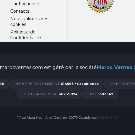
Par Fabricants
Contacts
Nous utilisons des
cookies
Politique de
Confidentialité
marocventes.com est géré par la société
Maroc Ventes
96
REGISTRE DU COMMERCE
614563 / Casablanca
TAXE PROFES
IDENTIFIANT FISCAL
60239074
CNSS
5302547
1 Rue Abou Hadil Allaf, Gauthier 20070 Casablanca
05 22 88 51 00