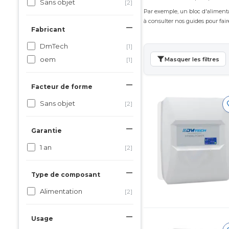
Sans objet
[2]
Par exemple, un bloc d'aliment
à consulter nos guides pour fair
Fabricant
DmTech
[1]
oem
[1]
Masquer les filtres
Facteur de forme
Sans objet
[2]
Garantie
1 an
[2]
Type de composant
Alimentation
[2]
Usage