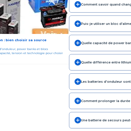
Comment savoir quand change
Puis-je utiliser un bloc d'alim
n : bien choisir sa source
Quelle capacité de power ban
 d'onduleur, power banks et blocs
pacité, tension et technologie pour choisir
Quelle différence entre lithiu
Les batteries d'onduleur sont-
Comment prolonger la durée de
Une batterie de secours peut-