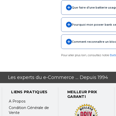
Que faire d'une batterie usag
Pourquoi mon power bank se d
Comment reconnaître un bloc 
Pour aller plus loin, consultez notre
Batt
Les experts du e-Commerce .... Depuis 1994
LIENS PRATIQUES
MEILLEUR PRIX
GARANTI
A Propos
Condition Générale de
Vente