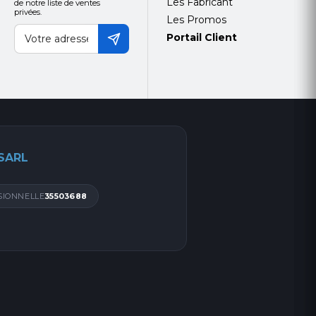
Les Fabricant
de notre liste de ventes
privées.
Les Promos
Portail Client
 SARL
SIONNELLE
35503688