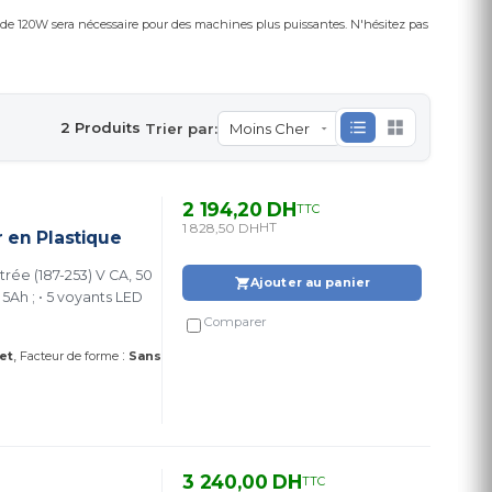
 de 120W sera nécessaire pour des machines plus puissantes. N'hésitez pas
2 Produits
Trier par:
2 194,20 DH
TTC
1 828,50 DH
HT
r en Plastique
trée (187-253) V CA, 50
Ajouter au panier
 5Ah ; • 5 voyants LED
Comparer
:
et
Facteur de forme
Sans
3 240,00 DH
TTC