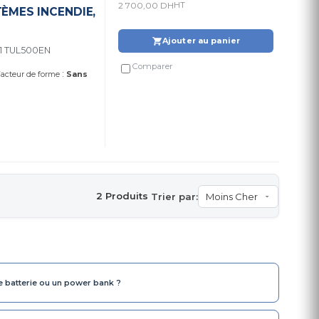
2 700,00 DH
HT
ÈMES INCENDIE,
Ajouter au panier
1 TUL500EN
Comparer
:
acteur de forme
Sans
2 Produits
Trier par:
e batterie ou un power bank ?