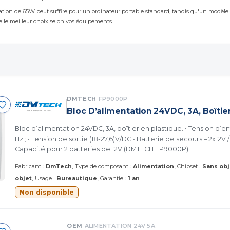
ation de 65W peut suffire pour un ordinateur portable standard, tandis qu'un modèle
e le meilleur choix selon vos équipements !
DMTECH
FP9000P
Bloc D’alimentation 24VDC, 3A, Boîtie
Bloc d’alimentation 24VDC, 3A, boîtier en plastique. • Tension d’en
Hz ; • Tension de sortie (18-27,6)V/DC • Batterie de secours – 2x12V /
Capacité pour 2 batteries de 12V (DMTECH FP9000P)
:
:
:
Fabricant
DmTech
Type de composant
Alimentation
Chipset
Sans obj
:
:
objet
Usage
Bureautique
Garantie
1 an
Non disponible
OEM
ALIMENTATION 24V 5A