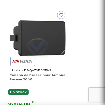
Hikvision - DS-QAZ0120G1R-S
Caisson de Basses pour Armoire
Réseau 20 W
En Stock
TTC
920,04 DH