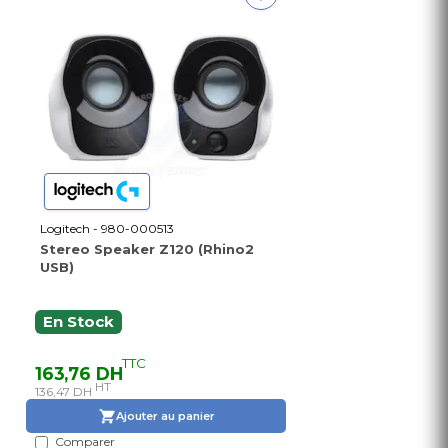
Logitech - 980-000513
Stereo Speaker Z120 (Rhino2
USB)
En Stock
TTC
163,76 DH
HT
136,47 DH
Ajouter au panier
Comparer