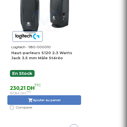
Logitech - 980-000010
Haut-parleurs S120 2.3 Watts
Jack 3.5 mm Mâle Stéréo
En Stock
TTC
230,21 DH
HT
191,84 DH
Ajouter au panier
Comparer