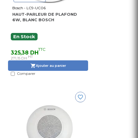
Bosch - LC9-UC06
HAUT-PARLEUR DE PLAFOND
6W, BLANC BOSCH
En Stock
TTC
325,38 DH
HT
271,15 DH
Ajouter au panier
Comparer