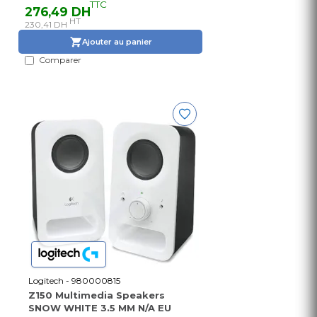
TTC
276,49 DH
HT
230,41 DH
Ajouter au panier
Comparer
Logitech - 980000815
Z150 Multimedia Speakers
SNOW WHITE 3.5 MM N/A EU