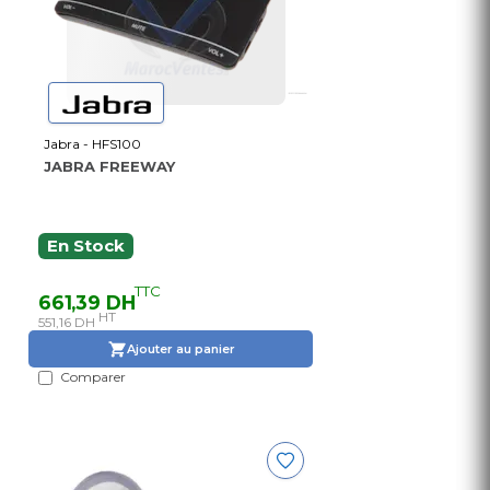
Jabra - HFS100
JABRA FREEWAY
En Stock
TTC
661,39 DH
HT
551,16 DH
Ajouter au panier
Comparer