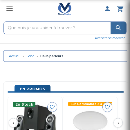
0 Produit 
Recherche avancée
Accueil
»
Sono
»
Haut-parleurs
EN PROMOS
En Stock
Sur Commande 2 à 3 semaines
‹
›