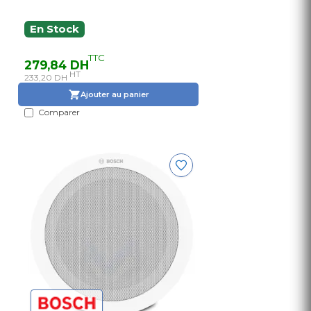
En Stock
TTC
279,84 DH
HT
233,20 DH
Ajouter au panier
Comparer