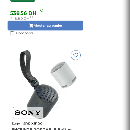
TTC
538,56 DH
HT
448,80 DH
Ajouter au panier
Comparer
Sony - SRS-XB100
ENCEINTE PORTABLE Boîtier