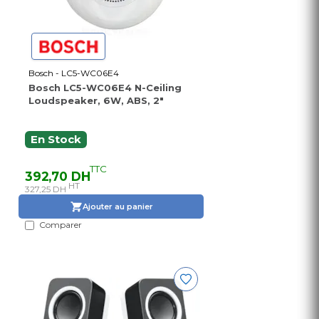
Bosch - LC5-WC06E4
Bosch LC5-WC06E4 N-Ceiling
Loudspeaker, 6W, ABS, 2"
En Stock
TTC
392,70 DH
HT
327,25 DH
Ajouter au panier
Comparer