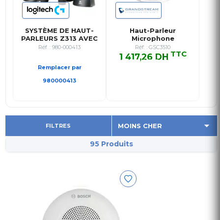
SYSTÈME DE HAUT-
Haut-Parleur
PARLEURS Z313 AVEC
Microphone
CAISSON D…
D’interphone SIP
Réf. : 980-000413
Réf. : GSC3510
TTC
1 417,26 DH
1 417,26 DH TTC
Remplacer par
980000413
FILTRES
95 Produits