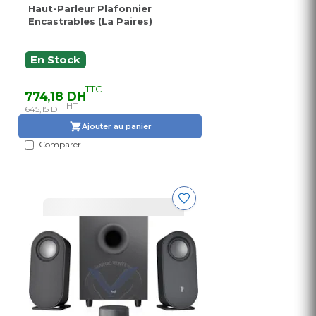
Haut-Parleur Plafonnier
Encastrables (La Paires)
En Stock
TTC
774,18 DH
HT
645,15 DH
Ajouter au panier
Comparer