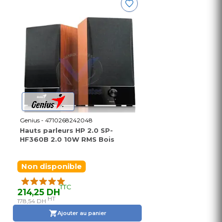
Genius - 4710268242048
Hauts parleurs HP 2.0 SP-
HF360B 2.0 10W RMS Bois
Non disponible
TTC
214,25 DH
HT
178,54 DH
Ajouter au panier