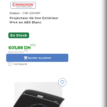
Rodson - CSP-220WP
Projecteur de Son Extérieur
IP44 en ABS Blanc
En Stock
TTC
605,88 DH
HT
504,90 DH
Ajouter au panier
Comparer