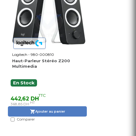
Logitech - 980-000810
Haut-Parleur Stéréo Z200
Multimedia
En Stock
TTC
442,62 DH
HT
368,85 DH
Ajouter au panier
Comparer