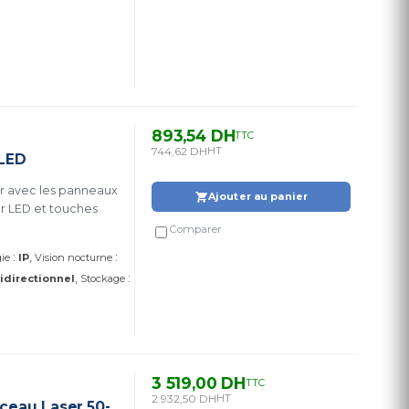
893,54 DH
TTC
744,62 DH
HT
 LED
ser avec les panneaux
Ajouter au panier
Comparer
:
:
ie
IP
Vision nocturne
:
idirectionnel
Stockage
3 519,00 DH
TTC
2 932,50 DH
HT
sceau Laser 50-