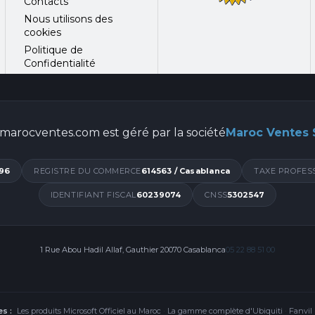
Contacts
Nous utilisons des
cookies
Politique de
Confidentialité
marocventes.com est géré par la société
Maroc Ventes
96
REGISTRE DU COMMERCE
614563 / Casablanca
TAXE PROFES
IDENTIFIANT FISCAL
60239074
CNSS
5302547
1 Rue Abou Hadil Allaf, Gauthier 20070 Casablanca
05 22 88 51 00
s :
Les produits Microsoft Officiel au Maroc
·
La gamme complète d'Ubiquiti
·
Fanvil