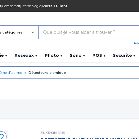
r
|
Comparatif
|
Technologie
|
Portail Client
s catégories
Re
ie
Réseaux
Photo
Sono
POS
Sécurité
▾
▾
▾
▾
▾
▾
tème d'alarme
»
Détecteurs sismique
ELKRON
IR15