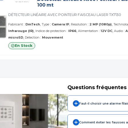
100 mt
DÉTECTEUR LINÉAIRE AVEC POINTEUR FAISCEAU LASER TX7130
:
:
:
Fabricant
DmTech
Type
Camera IP
Resolution
2 MP (1080p)
Technolo
:
:
:
Infrarouge (IR)
Indice de protection
IP66
Alimentation
12V DC
Audio
A
:
microSD
Detection
Mouvement
En Stock
Questions fréquentes
Faut-il choisir une alarme fila
Comment éviter les fausses 