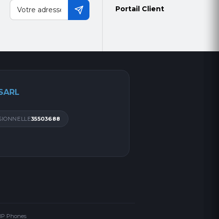
Portail Client
 SARL
SIONNELLE
35503688
 IP Phones