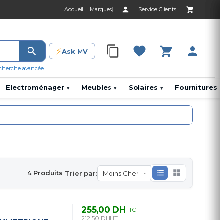
Accueil
Marques
Service Clients
0 Produit 0,00 D
⚡
Ask MV
0 Produit 0,00 DH
cherche avancée
Electroménager
Meubles
Solaires
Fournitures
▾
▾
▾
4 Produits
Trier par:
255,00 DH
TTC
212,50 DH
HT