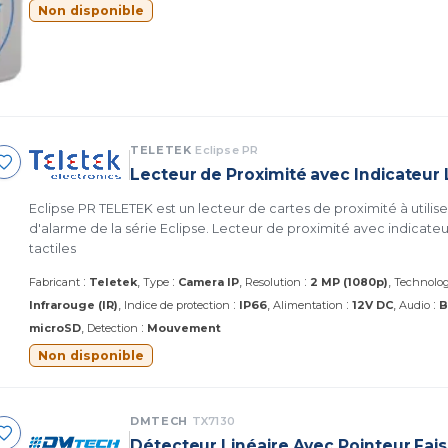
Non disponible
TELETEK
Eclipse PR
Lecteur de Proximité avec Indicateur
Eclipse PR TELETEK est un lecteur de cartes de proximité à utili
d'alarme de la série Eclipse. Lecteur de proximité avec indicateur LED et touches
tactiles
:
:
:
Fabricant
Teletek
Type
Camera IP
Resolution
2 MP (1080p)
Technolog
:
:
:
Infrarouge (IR)
Indice de protection
IP66
Alimentation
12V DC
Audio
B
:
microSD
Detection
Mouvement
Non disponible
DMTECH
TX7130
Détecteur Linéaire Avec Pointeur Fai