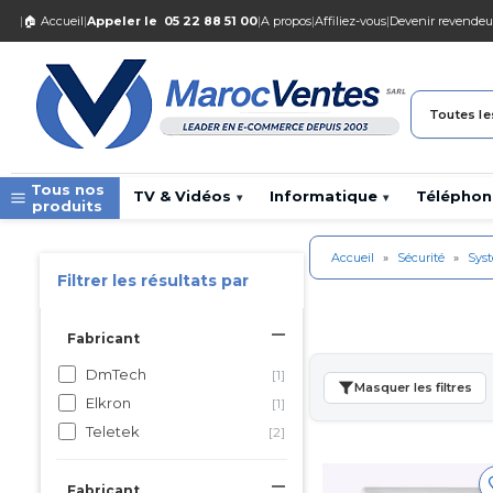
|
🏠 Accueil
|
Appeler le
05 22 88 51 00
|
A propos
|
Affiliez-vous
|
Devenir revendeu
Toutes le
Tous nos
TV & Vidéos
Informatique
Téléphon
▾
▾
produits
Accueil
»
Sécurité
»
Sys
Filtrer les résultats par
Fabricant
DmTech
[1]
Masquer les filtres
Elkron
[1]
Teletek
[2]
Fabricant