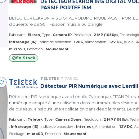
DETECTEUR ELKRON IR15 DIGITAL VO
PASSIF PORTEE 15M
DETECTEUR ELKRON IR15 DIGITAL VOLUMETRIQUE PASSIF PORTEE 1
d’ouverture de 90 ¡ •Fixation murale ou d’angle
:
:
:
Fabricant
Elkron
Type
Camera IP
Resolution
2 MP (1080p)
Technologi
:
:
:
Infrarouge (IR)
Indice de protection
IP66
Alimentation
12V DC
Audio
A
:
microSD
Detection
Mouvement
En Stock
TELETEK
TITAN DL
Détecteur PIR Numérique avec Lentill
Détecteur PIR Numérique avec Lentille Cylindrique. TITAN DL est un détecteur PIR
numérique adapté à une utilisation dans les immeubles résident
de bureaux, ainsi qu'à une application dans des bâtiments. Le d
équipé d'une compensation de température numérique bidirect
:
:
:
Fabricant
Teletek
Type
Camera Dome
Resolution
2 MP (1080p)
Techn
:
:
:
Infrarouge (IR)
Indice de protection
Interieur
Alimentation
12V DC
Au
:
:
Stockage
microSD
Detection
Mouvement