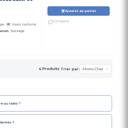
Ajouter au panier
Comparer
:
:
gie
IP
Vision nocturne
:
ucun
Stockage
4 Produits
Trier par:
ire ou radio ?
alarmes ?