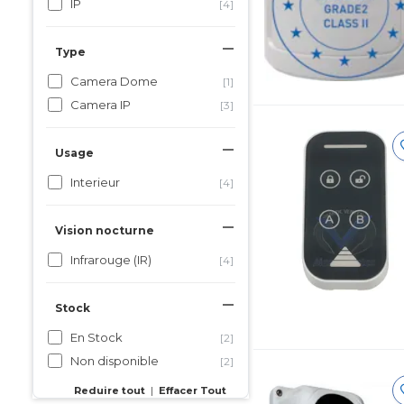
IP
[4]
Type
Camera Dome
[1]
Camera IP
[3]
Usage
Interieur
[4]
Vision nocturne
Infrarouge (IR)
[4]
Stock
En Stock
[2]
Non disponible
[2]
Reduire tout
|
Effacer Tout