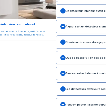
Un détecteur intérieur suffit
intrusion : centrales et
À quoi sert un détecteur sism
 ses détecteurs intérieurs, extérieurs et
 : filaire ou radio, zones, sirènes et...
Combien de zones dois-je prév
Que se passe-t-il en cas de 
Peut-on relier l'alarme à une t
Les détecteurs extérieurs résis
Peut-on piloter l'alarme dep