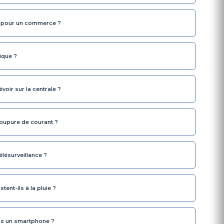
-il pour un commerce ?
ique ?
oir sur la centrale ?
coupure de courant ?
élésurveillance ?
tent-ils à la pluie ?
uis un smartphone ?