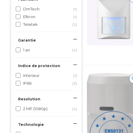
DmTech
[1]
Elkron
[1]
Teletek
[2]
Garantie
1 an
[4]
Indice de protection
Interieur
[1]
IP66
[3]
Resolution
2 MP (1080p)
[4]
Technologie