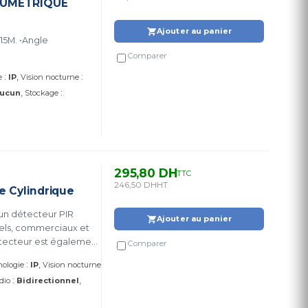
LUMETRIQUE
Ajouter au panier
5M. •Angle
Comparer
:
:
e
IP
Vision nocturne
:
ucun
Stockage
295,80 DH
TTC
246,50 DH
HT
e Cylindrique
Ajouter au panier
iels, commerciaux et
étecteur est également
Comparer
ionnelle.
:
ologie
IP
Vision nocturne
:
dio
Bidirectionnel