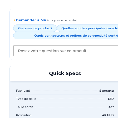
Demander à MV
⚡
à propos de ce produit
Résumez ce produit ?
Quelles sont les principales caract
Quels connecteurs et options de connectivité sont d
Quick Specs
Fabricant
Samsung
Type de dalle
LED
Taille ecran
43"
Resolution
4K UHD