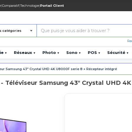
r
|
Comparatif
|
Technologie
|
Portail Client
s catégories
Re
ie
Réseaux
Photo
Sono
POS
Sécurité
▾
▾
▾
▾
▾
▾
eur Samsung 43" Crystal UHD 4K U8000F serie 8 + Récepteur intégré
éléviseur Samsung 43" Crystal UHD 4K U