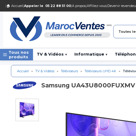
|
🏠 Accueil
|
Appeler le
05 22 88 51 00
|
A propos
|
Affiliez-vous
|
Devenir revendeu
Toutes le
Tous nos
TV & Vidéos
Informatique
Téléphon
▾
▾
produits
Accueil
»
TV & Vidéos
»
Téléviseurs
»
Téléviseurs UHD 4K
»
Télévis
UA43U8000FUXMV - T
Samsung