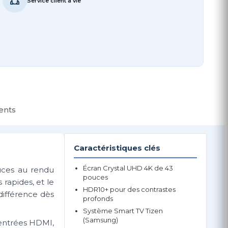
Service client à vie
ients
Caractéristiques clés
Écran Crystal UHD 4K de 43
uces au rendu
pouces
rapides, et le
HDR10+ pour des contrastes
différence dès
profonds
Système Smart TV Tizen
(Samsung)
s entrées HDMI,