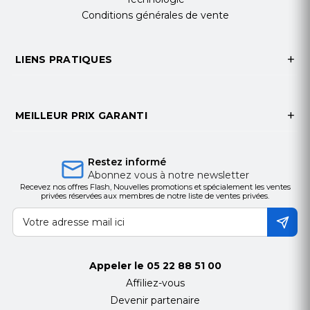
transparents ≥ 5 mm
Conditions générales de vente
Temps de
6 ms
réaction
LIENS PRATIQUES
(toucher simple)
Résolution
32768 x 32768
tactile
MEILLEUR PRIX GARANTI
Vitesse de
12 Mb/s
transfert
Ports arrière
1 HDMI IN, 1 USB
Restez informé
Touch, 3 USB 3.0
Abonnez vous à notre newsletter
Recevez nos offres Flash, Nouvelles promotions et spécialement les ventes
Connectivité
WiFi (IEEE 802.11
privées réservées aux membres de notre liste de ventes privées.
a/b/g/n/ac/ax)
Dimensions
1951.56×1154.42×88
(L×W×T mm)
Poids net
67.2 kg
Appeler le
05 22 88 51 00
Affiliez-vous
Poids brut
85.2 kg
Devenir partenaire
Dimensions du
2092×215×1319