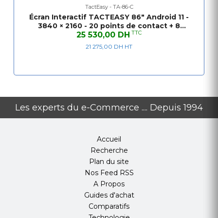
CPU
ARM Octa Core (A73*4,
TactEasy - TA-86-C
A53*4) 2.2GHz
Écran Interactif TACTEASY 86" Android 11 -
3840 × 2160 - 20 points de contact + 8
Version du
Android 11
TTC
microphones et camera intégré
25 530,00 DH
système
21 275,00 DH HT
RAM
8 Go (système
principal) + 8 Go (OPS)
ROM
128 Go (système
principal) + 128 Go SSD
(OPS)
Les experts du e-Commerce .... Depuis 1994
Systèmes
Windows, Android,
compatibles
Mac OS, Linux
Accueil
Technologie
Infrarouge (IR)
Recherche
tactile
Plan du site
Points tactiles
20 points
Nos Feed RSS
Précision de
1 mm
A Propos
positionnement
Guides d'achat
Méthode
Doigts, stylets ou
Comparatifs
d'écriture
objets non
Technologie