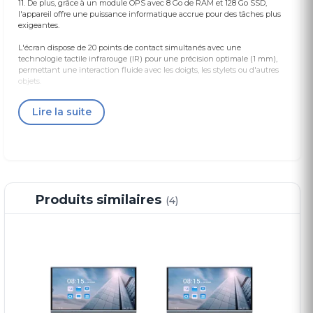
11. De plus, grâce à un module OPS avec 8 Go de RAM et 128 Go SSD,
l'appareil offre une puissance informatique accrue pour des tâches plus
exigeantes.
L'écran dispose de 20 points de contact simultanés avec une
technologie tactile infrarouge (IR) pour une précision optimale (1 mm),
permettant une interaction fluide avec les doigts, les stylets ou d'autres
objets.
Le taux de rafraîchissement de 240 Hz/50 Hz garantit une fluidité
Lire la suite
d'affichage, tandis que le rétroéclairage LED assure une durée de vie
prolongée de 50 000 heures. Cet écran est équipé d'une caméra intégrée
de 48 mégapixels avec un angle de vue supérieur à 90°, capable de
capturer des vidéos en 1080P, idéale pour les conférences et les réunions
à distance.
Les 8 microphones intégrés assurent une captation audio à une distance
allant jusqu'à 10 mètres, avec des fonctionnalités avancées comme
Produits similaires
(4)
l'annulation d'écho et la suppression du bruit pour une communication
claire.
Caractéristiques Techniques
Caractéristiques
Détails
Nom du modèle
Écran interactif
TactEasy 86" TA-86
Display Size
86 pouces