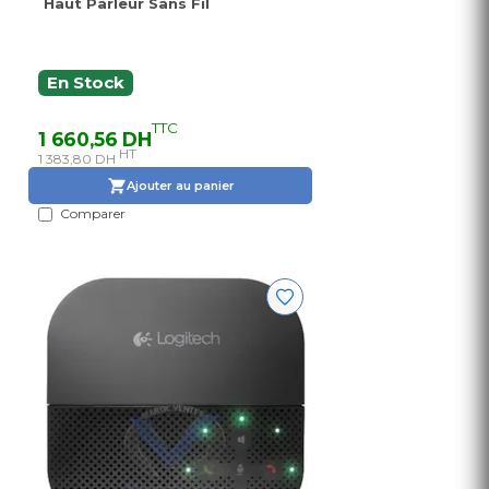
Haut Parleur Sans Fil
En Stock
TTC
1 660,56 DH
HT
1 383,80 DH
Ajouter au panier
Comparer