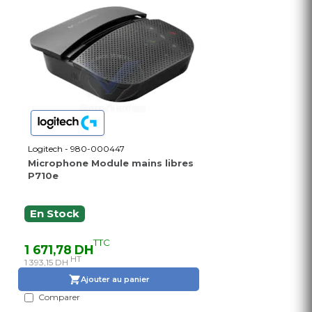
Logitech - 980-000447
Microphone Module mains libres
P710e
En Stock
TTC
1 671,78 DH
HT
1 393,15 DH
Ajouter au panier
Comparer