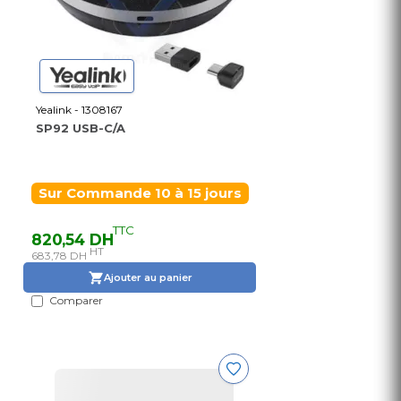
Yealink - 1308167
SP92 USB-C/A
Sur Commande 10 à 15 jours
TTC
820,54 DH
HT
683,78 DH
Ajouter au panier
Comparer