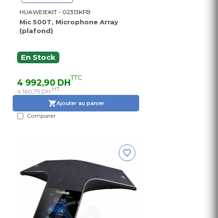
HUAWEIEKIT - 02313KFB
Mic 500T, Microphone Array
(plafond)
En Stock
TTC
4 992,90 DH
HT
4 160,75 DH
Ajouter au panier
Comparer