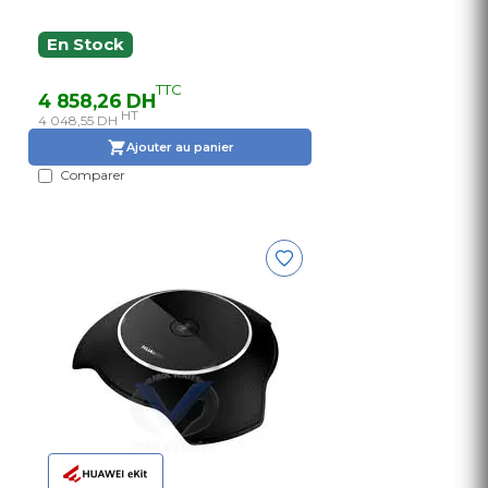
En Stock
TTC
4 858,26 DH
HT
4 048,55 DH
Ajouter au panier
Comparer