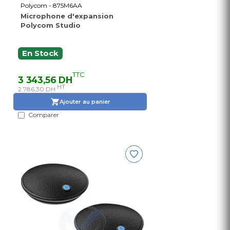
Polycom - 875M6AA
Microphone d'expansion
Polycom Studio
En Stock
TTC
3 343,56 DH
HT
2 786,30 DH
Ajouter au panier
Comparer