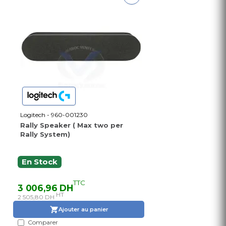
Logitech - 960-001230
Rally Speaker ( Max two per
Rally System)
En Stock
TTC
3 006,96 DH
HT
2 505,80 DH
Ajouter au panier
Comparer