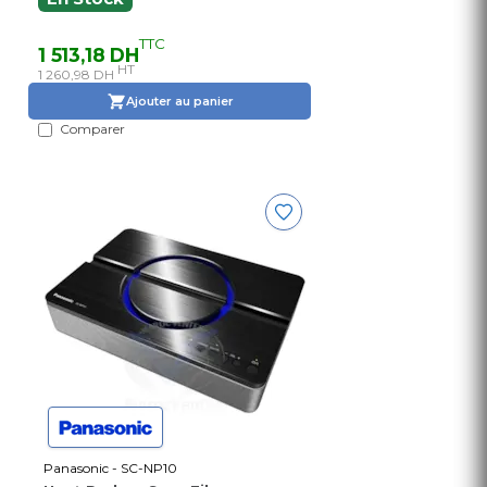
TTC
1 513,18 DH
HT
1 260,98 DH
Ajouter au panier
Comparer
Panasonic - SC-NP10