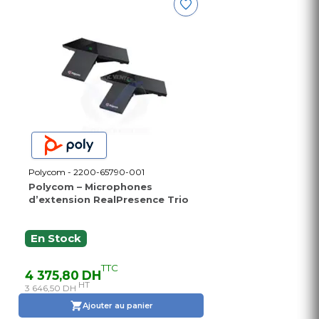
Polycom - 2200-65790-001
Polycom – Microphones
d’extension RealPresence Trio
En Stock
TTC
4 375,80 DH
HT
3 646,50 DH
Ajouter au panier