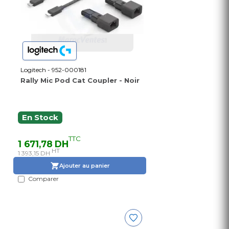
Logitech - 952-000181
Rally Mic Pod Cat Coupler - Noir
En Stock
TTC
1 671,78 DH
HT
1 393,15 DH
Ajouter au panier
Comparer