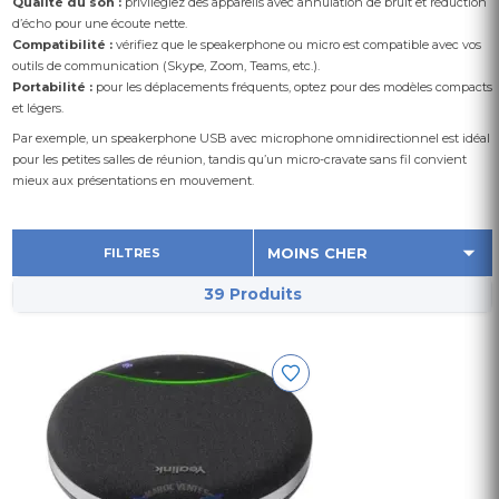
Qualité du son :
privilégiez des appareils avec annulation de bruit et réduction
d’écho pour une écoute nette.
Compatibilité :
vérifiez que le speakerphone ou micro est compatible avec vos
outils de communication (Skype, Zoom, Teams, etc.).
Portabilité :
pour les déplacements fréquents, optez pour des modèles compacts
et légers.
Par exemple, un speakerphone USB avec microphone omnidirectionnel est idéal
pour les petites salles de réunion, tandis qu’un micro-cravate sans fil convient
mieux aux présentations en mouvement.
FILTRES
39 Produits