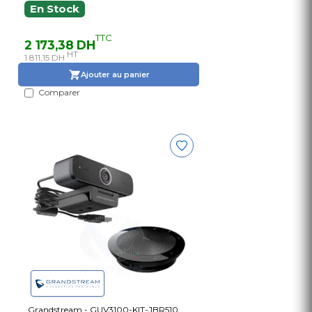
En Stock
TTC
2 173,38 DH
HT
1 811,15 DH
Ajouter au panier
Comparer
Grandstream - GUV3100-KIT-JBR510