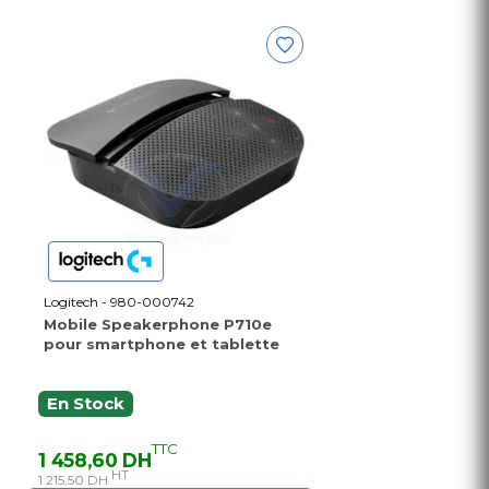
Logitech - 980-000742
Mobile Speakerphone P710e
pour smartphone et tablette
En Stock
TTC
1 458,60 DH
HT
1 215,50 DH