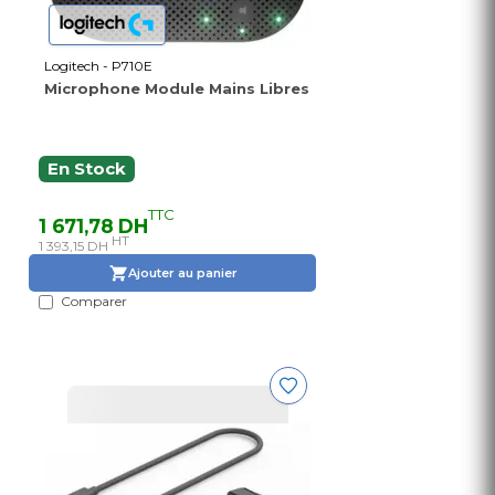
Logitech - P710E
Microphone Module Mains Libres
En Stock
TTC
1 671,78 DH
HT
1 393,15 DH
Ajouter au panier
Comparer