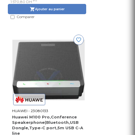
HT
1 570,80 DH
Ajouter au panier
Comparer
HUAWEI - 23080133
Huawei M100 Pro,Conference
Speakerphone(Bluetooth,USB
Dongle,Type-C port,5m USB C-A
line