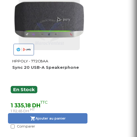
HPPOLY - 772C8AA
Sync 20 USB-A Speakerphone
En Stock
TTC
1 335,18 DH
HT
1 112,65 DH
Ajouter au panier
Comparer