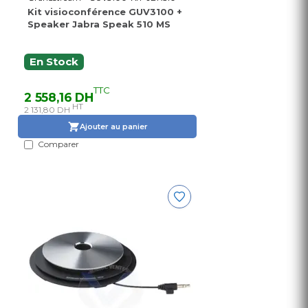
Kit visioconférence GUV3100 +
Speaker Jabra Speak 510 MS
En Stock
TTC
2 558,16 DH
HT
2 131,80 DH
Ajouter au panier
Comparer