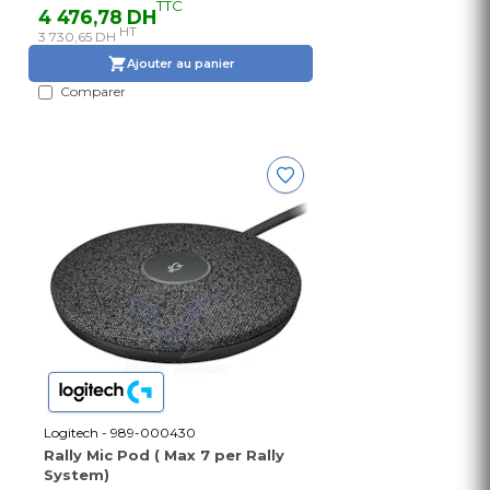
TTC
4 476,78 DH
HT
3 730,65 DH
Ajouter au panier
Comparer
Logitech - 989-000430
Rally Mic Pod ( Max 7 per Rally
System)