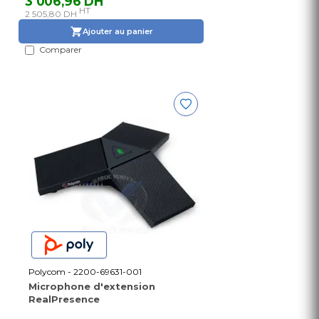
3 006,96 DH
HT
2 505,80 DH
Ajouter au panier
Comparer
Polycom - 2200-69631-001
Microphone d'extension
RealPresence