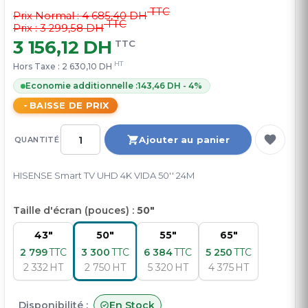
TTC
Prix Normal :
4 685,40 DH
TTC
Prix : 3 299,58 DH
3 156,12 DH
TTC
HT
Hors Taxe :
2 630,10 DH
Economie additionnelle :
143,46 DH - 4%
BAISSE DE PRIX
Ajouter au panier
QUANTITÉ
HISENSE Smart TV UHD 4K VIDA 50'' 24M
Taille d'écran (pouces) :
50"
43"
50"
55"
65"
2 799
TTC
3 300
TTC
6 384
TTC
5 250
TTC
2 332
HT
2 750
HT
5 320
HT
4 375
HT
Disponibilité :
En Stock