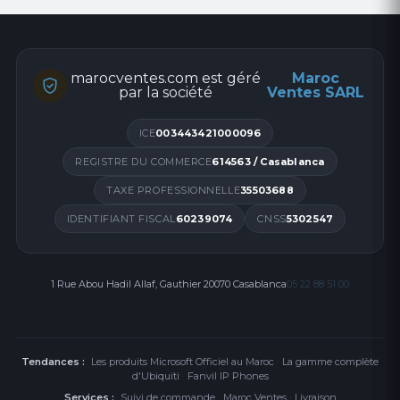
marocventes.com est géré
Maroc
par la société
Ventes SARL
ICE
003443421000096
REGISTRE DU COMMERCE
614563 / Casablanca
TAXE PROFESSIONNELLE
35503688
IDENTIFIANT FISCAL
60239074
CNSS
5302547
1 Rue Abou Hadil Allaf, Gauthier 20070 Casablanca
05 22 88 51 00
Tendances :
Les produits Microsoft Officiel au Maroc
·
La gamme complète
d'Ubiquiti
·
Fanvil IP Phones
Services :
Suivi de commande
·
Maroc Ventes
·
Livraison