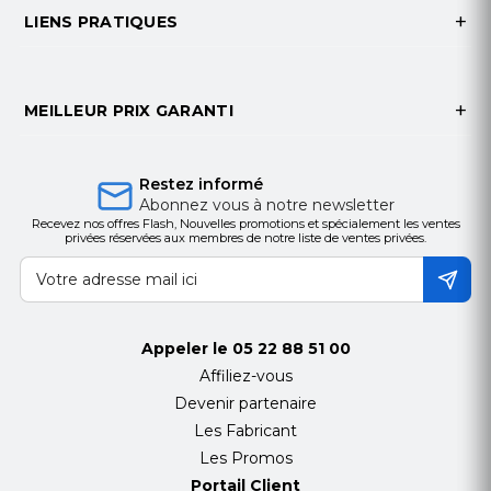
LIENS PRATIQUES
sécurité sur
le mur. Avec ce support mural pour téléviseur, les
écrans d'une taille de 49 "à 88" trouveront leur
place bien méritée.
MEILLEUR PRIX GARANTI
Restez informé
Abonnez vous à notre newsletter
Recevez nos offres Flash, Nouvelles promotions et spécialement les ventes
privées réservées aux membres de notre liste de ventes privées.
Appeler le
05 22 88 51 00
Affiliez-vous
Devenir partenaire
Les Fabricant
Les Promos
Portail Client