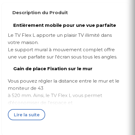
Description du Produit
Entièrement mobile pour une vue parfaite
Le TV Flex L apporte un plaisir TV illimité dans
votre maison.
Le support mural à mouvement complet offre
une vue parfaite sur l'écran sous tous les angles.
Gain de place Fixation sur le mur
Vous pouvez régler la distance entre le mur et le
moniteur de 43
à 520 mm. Ainsi, le TV Flex L vous permet
d'économiser de l'espace et
crée simultanément un point culminant optique
Lire la suite
dans votre salon.
Installation simple et rapide