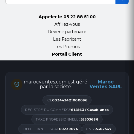
Appeler le
05 22 88 51 00
Affiliez-vous
Devenir partenaire
Les Fabricant
Les Promos
Portail Client
marocventes.com est géré
Maroc
par la société
Ventes SARL
ICE
003443421000096
REGISTRE DU COMMERCE
614563 / Casablanca
TAXE PROFESSIONNELLE
35503688
IDENTIFIANT FISCAL
60239074
CNSS
5302547