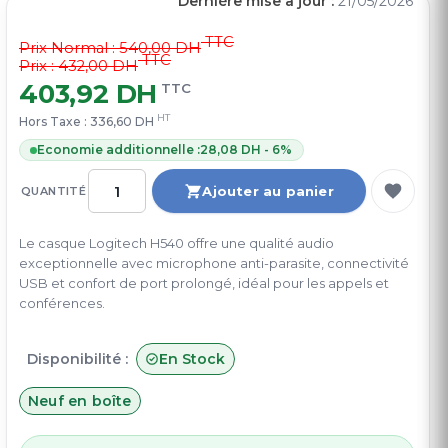
Dernière mise à jour :
21/05/2026
TTC
Prix Normal :
540,00 DH
TTC
Prix : 432,00 DH
403,92 DH
TTC
HT
Hors Taxe :
336,60 DH
Economie additionnelle :
28,08 DH - 6%
Ajouter au panier
QUANTITÉ
Le casque Logitech H540 offre une qualité audio
exceptionnelle avec microphone anti-parasite, connectivité
USB et confort de port prolongé, idéal pour les appels et
conférences.
Disponibilité :
En Stock
Neuf en boîte