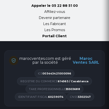
Appeler le
05 22 88 51 00
Affiliez-vous
Devenir partenaire
Les Fabricant
Les Promos
Portail Client
marocventes.com est géré
Maroc
par la société
Ventes SARL
ICE
003443421000096
REGISTRE DU COMMERCE
614563 / Casablanca
TAXE PROFESSIONNELLE
35503688
IDENTIFIANT FISCAL
60239074
CNSS
5302547