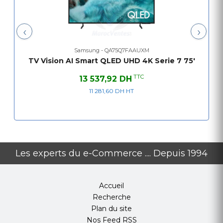
‹
›
Samsung - QA75Q7FAAUXM
TV Vision AI Smart QLED UHD 4K Serie 7 75'
TTC
13 537,92 DH
11 281,60 DH HT
Les experts du e-Commerce .... Depuis 1994
Accueil
Recherche
Plan du site
Nos Feed RSS