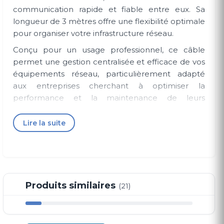
communication rapide et fiable entre eux. Sa
longueur de 3 mètres offre une flexibilité optimale
pour organiser votre infrastructure réseau.
Conçu pour un usage professionnel, ce câble
permet une gestion centralisée et efficace de vos
équipements réseau, particulièrement adapté
aux entreprises cherchant à optimiser la
performance et la maintenance de leurs
installations réseau.
Lire la suite
Simple à installer et robuste, ce câble empilable
Cisco Type 4 est un choix sûr pour garantir la
continuité et la qualité de votre réseau. Un outil
indispensable pour les professionnels du réseau
au Maroc souhaitant fiabilité et performance.
Produits similaires
(21)