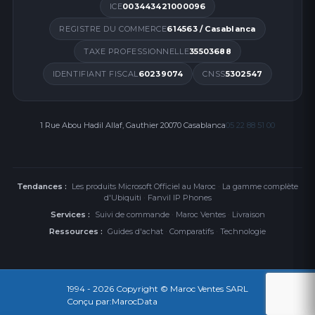
ICE
003443421000096
REGISTRE DU COMMERCE
614563 / Casablanca
TAXE PROFESSIONNELLE
35503688
IDENTIFIANT FISCAL
60239074
CNSS
5302547
1 Rue Abou Hadil Allaf, Gauthier 20070 Casablanca
05 22 88 51 00
Tendances :
Les produits Microsoft Officiel au Maroc
·
La gamme complète
d'Ubiquiti
·
Fanvil IP Phones
Services :
Suivi de commande
·
Maroc Ventes
·
Livraison
Ressources :
Guides d'achat
·
Comparatifs
·
Technologie
1994 - 2026
Copyright © Maroc Ventes SARL
Conçu par:
MarocData