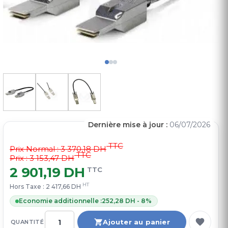
Dernière mise à jour :
06/07/2026
TTC
Prix Normal :
3 370,18 DH
TTC
Prix : 3 153,47 DH
2 901,19 DH
TTC
HT
Hors Taxe :
2 417,66 DH
Economie additionnelle :
252,28 DH - 8%
Ajouter au panier
QUANTITÉ