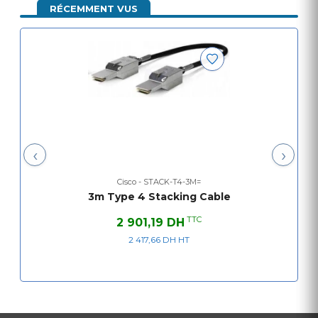
RÉCEMMENT VUS
‹
›
Cisco - STACK-T4-3M=
3m Type 4 Stacking Cable
TTC
2 901,19 DH
2 417,66 DH HT