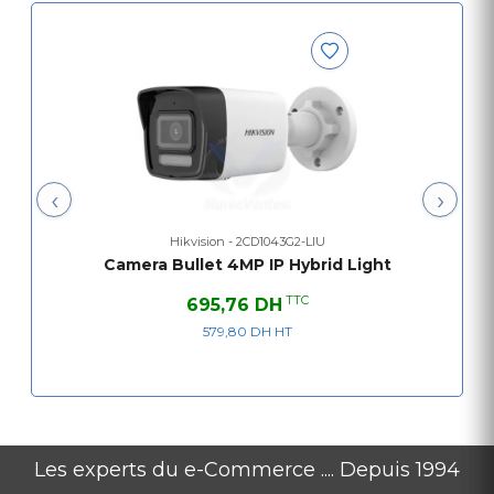
Contenu de la Boite
Caméra Bullet 4MP IP Hybrid Light
‹
›
Hikvision - 2CD1043G2-LIU
Camera Bullet 4MP IP Hybrid Light
TTC
695,76 DH
579,80 DH HT
Les experts du e-Commerce .... Depuis 1994