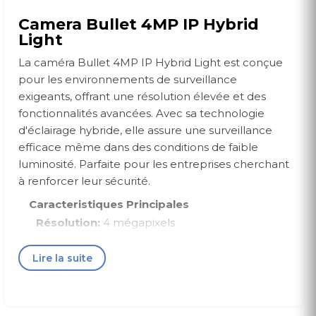
Camera Bullet 4MP IP Hybrid
Light
La caméra Bullet 4MP IP Hybrid Light est conçue
pour les environnements de surveillance
exigeants, offrant une résolution élevée et des
fonctionnalités avancées. Avec sa technologie
d'éclairage hybride, elle assure une surveillance
efficace même dans des conditions de faible
luminosité. Parfaite pour les entreprises cherchant
à renforcer leur sécurité.
Caracteristiques Principales
Résolution:
4 mégapixels
Technologie:
Éclairage hybride
Type:
Caméra Bullet IP
Lire la suite
Utilisation:
Surveillance avancée
Fiche Technique