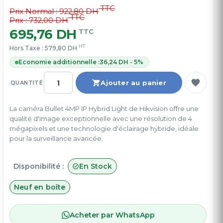
TTC
Prix Normal :
922,80 DH
TTC
Prix : 732,00 DH
695,76 DH
TTC
HT
Hors Taxe :
579,80 DH
Economie additionnelle :
36,24 DH - 5%
Ajouter au panier
QUANTITÉ
La caméra Bullet 4MP IP Hybrid Light de Hikvision offre une
qualité d'image exceptionnelle avec une résolution de 4
mégapixels et une technologie d'éclairage hybride, idéale
pour la surveillance avancée.
Disponibilité :
En Stock
Neuf en boîte
Acheter par WhatsApp