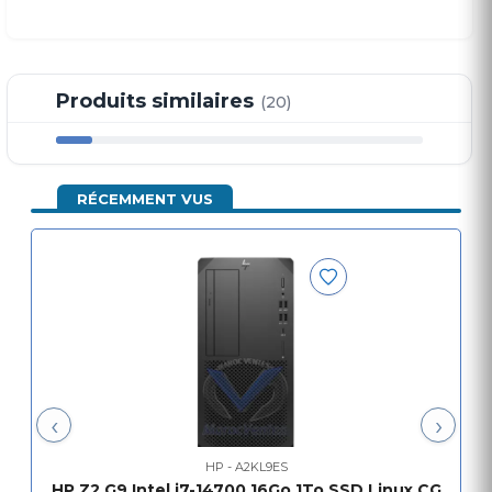
Produits similaires
(20)
RÉCEMMENT VUS
‹
›
HP - A2KL9ES
HP Z2 G9 Intel i7-14700 16Go 1To SSD Linux CG