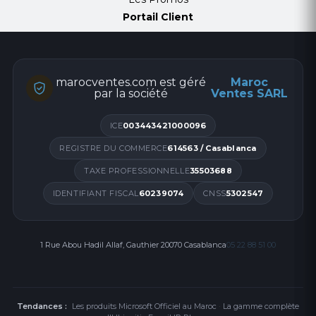
Portail Client
marocventes.com est géré
Maroc
par la société
Ventes SARL
ICE
003443421000096
REGISTRE DU COMMERCE
614563 / Casablanca
TAXE PROFESSIONNELLE
35503688
IDENTIFIANT FISCAL
60239074
CNSS
5302547
1 Rue Abou Hadil Allaf, Gauthier 20070 Casablanca
05 22 88 51 00
Tendances :
Les produits Microsoft Officiel au Maroc
·
La gamme complète