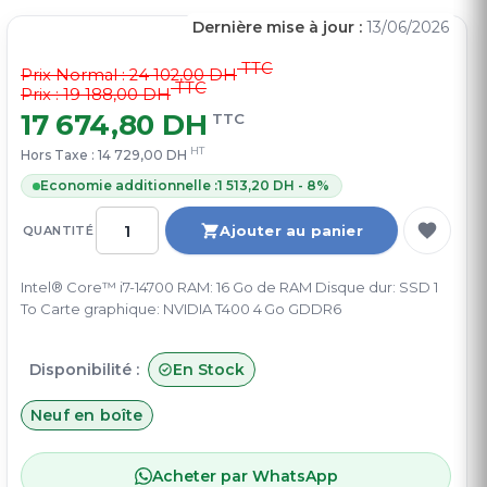
Dernière mise à jour :
13/06/2026
TTC
Prix Normal :
24 102,00 DH
TTC
Prix : 19 188,00 DH
17 674,80 DH
TTC
HT
Hors Taxe :
14 729,00 DH
Economie additionnelle :
1 513,20 DH - 8%
Ajouter au panier
QUANTITÉ
Intel® Core™ i7-14700 RAM: 16 Go de RAM Disque dur: SSD 1
To Carte graphique: NVIDIA T400 4 Go GDDR6
Disponibilité :
En Stock
Neuf en boîte
Acheter par WhatsApp