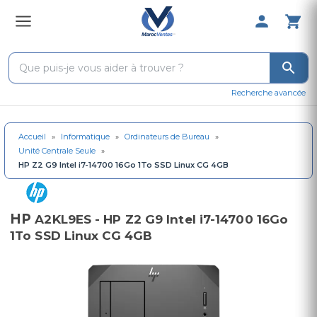
0 Produit 
Recherche avancée
Accueil
»
Informatique
»
Ordinateurs de Bureau
»
Unité Centrale Seule
»
HP Z2 G9 Intel i7-14700 16Go 1To SSD Linux CG 4GB
HP
A2KL9ES - HP Z2 G9 Intel i7-14700 16Go
1To SSD Linux CG 4GB