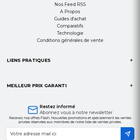
Nos Feed RSS
A Propos
Guides d'achat
Faites-le vous-même Solution avec
X7A peut être utilisé comme un mini
Comparatifs
PBX, au bricolage une petite solution
Technologie
de sécurité de communication.
Conditions générales de vente
Connecter des appareils Fanvil tels
qu'un téléphone VoIP, Interphone SIP,
LIENS PRATIQUES
haut-parleur SIP sur téléphone IP X7A
par des connexions réseau, formant un
petit bricolage système via la fonction
hotspot de X7A, avec pas besoin
MEILLEUR PRIX GARANTI
d'acheter un PBX. La solution de
Aperçu des fonctionnalités
bricolage est un choix parfait pour
petit bureau, petit parking etc.
Restez informé
· 20 lignes SIP,
Abonnez vous à notre newsletter
conférence à trois,
Recevez nos offres Flash, Nouvelles promotions et spécialement les ventes
privées réservées aux membres de notre liste de ventes privées.
hotspot
· Écran tactile couleur de
capacité 7 "