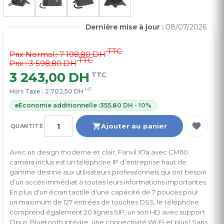
Dernière mise à jour :
08/07/2026
TTC
Prix Normal :
7 198,80 DH
TTC
Prix : 3 598,80 DH
3 243,00 DH
TTC
HT
Hors Taxe :
2 702,50 DH
Economie additionnelle :
355,80 DH - 10%
Ajouter au panier
QUANTITÉ
Avec un design moderne et clair, Fanvil X7a avec CM60
caméra inclus est un téléphone IP d’entreprise haut de
gamme destiné aux utilisateurs professionnels qui ont besoin
d’un accès immédiat à toutes leurs informations importantes.
En plus d'un écran tactile d'une capacité de 7 pouces pour
un maximum de 127 entrées de touches DSS, le téléphone
comprend également 20 lignes SIP, un son HD avec support
Opus, Bluetooth intégré, une connectivité Wi-Fi et plus ! Sans