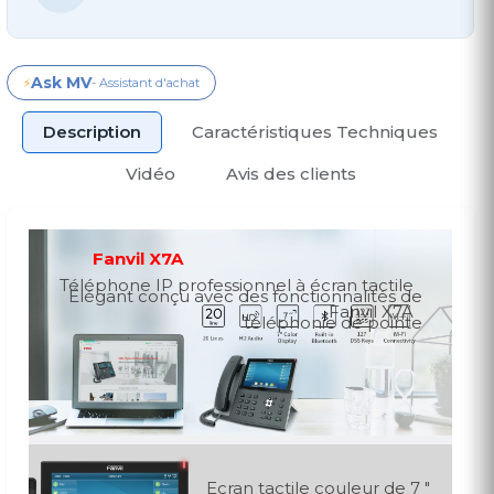
Ask MV
⚡
- Assistant d'achat
Description
Caractéristiques Techniques
Vidéo
Avis des clients
Fanvil X7A
Téléphone IP professionnel à écran tactile
Élégant conçu avec des fonctionnalités de
Fanvil X7A
téléphonie de pointe
Ecran tactile couleur de 7 "