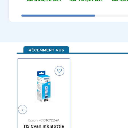
35 396,72 DH TTC
48 707,21 DH TTC
35 490,71
RÉCEMMENT VUS
‹
Epson - C13T07D24A
115 Cyan Ink Bottle