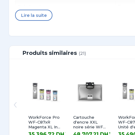
Fabricant
Epson
Lire la suite
Référence
C13T0
Compatibilité
EcoTan
Couleur(s)
Cyan
Produits similaires
(21)
Volume fourni
70 ml
WorkForce Pro
Cartouche
WorkFor
WF-C87xR
d'encre XXL
WF-C87
Magenta XL Ink
noire série WF-
Unité d'
Supply Unit
M52xx/57xx
jaune X
35 396,72 DH
48 707,21 DH
35 49
TTC
TTC