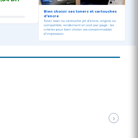
 350ml
HDX/HD 350ml
HDX/HD 350ml
pièce(s) 
 DH TTC
27 735,84 DH TTC
27 735,84 DH TTC
15 671,83 
Rendem
élevé (X
Bien choisir ses toners et cartouches
d'encre
(C13T05A
Toner laser ou cartouche jet d'encre, origine ou
compatible, rendement et coût par page : les
critères pour bien choisir vos consommables
d'impression.
›