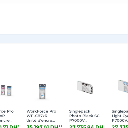
7D24A
k L8160
ce Pro
WorkForce Pro
Singlepack
Singlep
xR
WF-C87xR
Photo Black SC
Light Cy
encre
Unité d'encre
P7000V
P7000V
L
Cyan XL
UtraChrome
UltraCh
0,71 DH
35 197,01 DH
27 735,84 DH
27 73
TTC
TTC
TTC