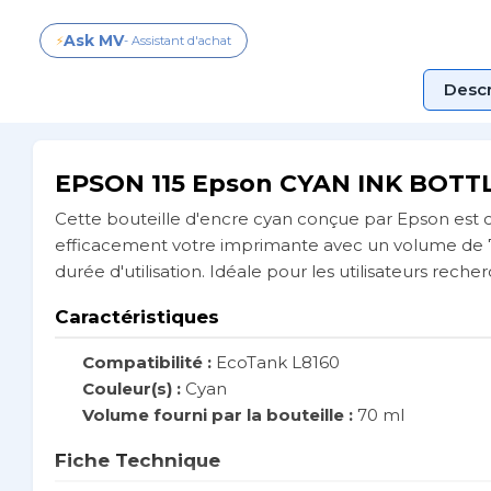
Ask MV
⚡
- Assistant d'achat
Descr
EPSON 115 Epson CYAN INK BOTTL
Cette bouteille d'encre cyan conçue par Epson est
efficacement votre imprimante avec un volume de 70
durée d'utilisation. Idéale pour les utilisateurs rech
Caractéristiques
Compatibilité :
EcoTank L8160
Couleur(s) :
Cyan
Volume fourni par la bouteille :
70 ml
Fiche Technique