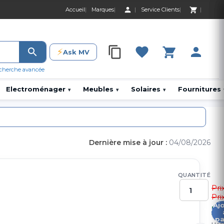
Accueil
Marques
Service Clients
0 Produit 0,00 D
⚡
Ask MV
0 Produit 0,00 DH
cherche avancée
Electroménager
Meubles
Solaires
Fournitures
▾
▾
▾
Dernière mise à jour :
04/08/2026
QUANTITÉ
Pri
Pri
Aj
3
pa