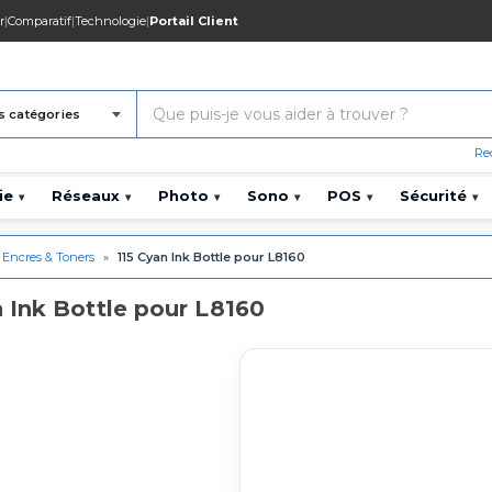
r
|
Comparatif
|
Technologie
|
Portail Client
s catégories
Re
ie
Réseaux
Photo
Sono
POS
Sécurité
▾
▾
▾
▾
▾
▾
Encres & Toners
»
115 Cyan Ink Bottle pour L8160
 Ink Bottle pour L8160