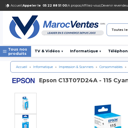
|
🏠 Accueil
|
Appeler le
05 22 88 51 00
|
A propos
|
Affiliez-vous
|
Devenir revendeu
Toutes le
Tous nos
TV & Vidéos
Informatique
Téléphon
▾
▾
produits
Accueil
»
Informatique
»
Impression & Scanners
»
Consommables
»
C13T07D24A - 115 Cyan
Epson